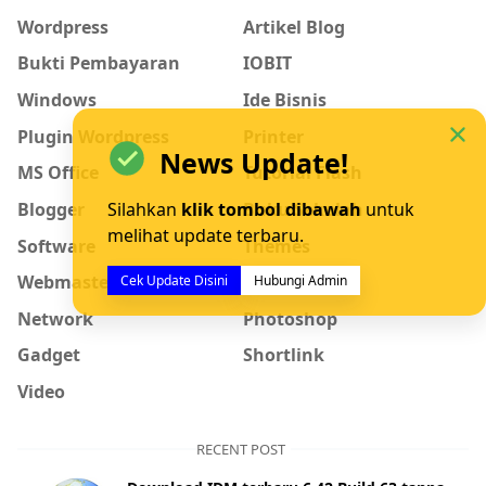
Wordpress
Artikel Blog
Bukti Pembayaran
IOBIT
Windows
Ide Bisnis
Plugin Wordpress
Printer
News Update!
MS Office
Tutorial Flash
Blogger
Buku Sekolah
Silahkan
klik tombol dibawah
untuk
melihat update terbaru.
Software
Themes
Webmaster
ESET
Cek Update Disini
Hubungi Admin
Network
Photoshop
Gadget
Shortlink
Video
RECENT POST