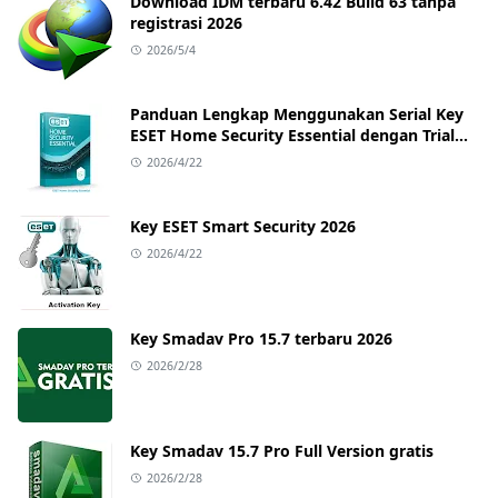
Download IDM terbaru 6.42 Build 63 tanpa
registrasi 2026
2026/5/4
Panduan Lengkap Menggunakan Serial Key
ESET Home Security Essential dengan Trial
Key Terbaru
2026/4/22
Key ESET Smart Security 2026
2026/4/22
Key Smadav Pro 15.7 terbaru 2026
2026/2/28
Key Smadav 15.7 Pro Full Version gratis
2026/2/28