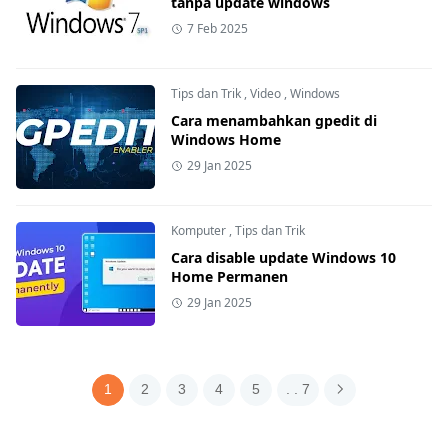
tanpa update windows
7 Feb 2025
Tips dan Trik
,
Video
,
Windows
Cara menambahkan gpedit di
Windows Home
29 Jan 2025
Komputer
,
Tips dan Trik
Cara disable update Windows 10
Home Permanen
29 Jan 2025
1
2
3
4
5
. . 7