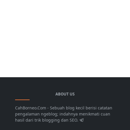
ABOUT US
CahBorneo.Com - Sebuah blog kecil berisi catatan
pengalaman ngeblog; indahnya menikmati cuan
hasil dari trik blogging dan SEO.