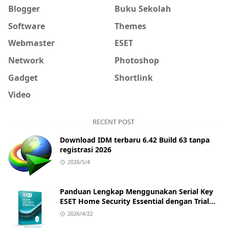
Blogger
Buku Sekolah
Software
Themes
Webmaster
ESET
Network
Photoshop
Gadget
Shortlink
Video
RECENT POST
Download IDM terbaru 6.42 Build 63 tanpa
registrasi 2026
2026/5/4
Panduan Lengkap Menggunakan Serial Key
ESET Home Security Essential dengan Trial
Key Terbaru
2026/4/22