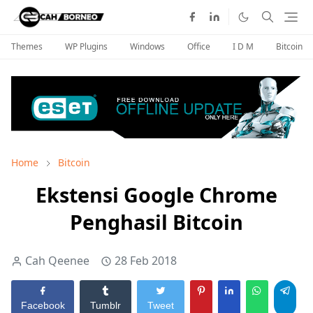
Themes
WP Plugins
Windows
Office
I D M
Bitcoin
Home
Bitcoin
Ekstensi Google Chrome
Penghasil Bitcoin
Cah Qeenee
28 Feb 2018
Facebook
Tumblr
Tweet