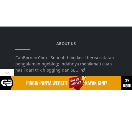
ABOUT US
CahBorneo.Com - Sebuah blog kecil berisi catatan
pengalaman ngeblog; indahnya menikmati cuan
hasil dari trik blogging dan SEO.
LEARN MORE
Disclaimer
Privacy Policy
Sitemap
Kontak