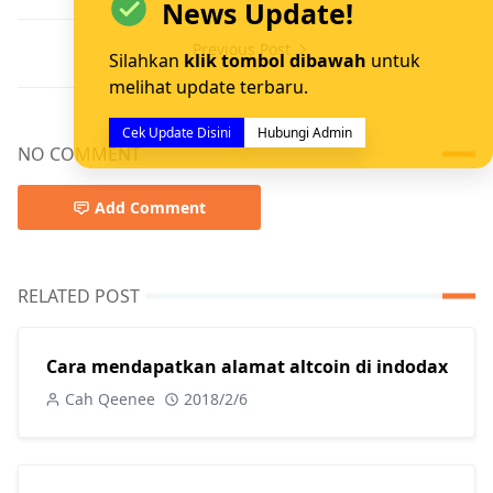
News Update!
Previous Post
Silahkan
klik tombol dibawah
untuk
melihat update terbaru.
Cek Update Disini
Hubungi Admin
NO COMMENT
Add Comment
RELATED POST
Cara mendapatkan alamat altcoin di indodax
Cah Qeenee
2018/2/6