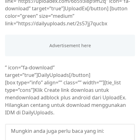
link=”https://uploadex.com/6o593l8p9m2q” icon=”fa-
download” target=”true”]UploadEx[/button] [button
color=”green” size=”medium”
link=”https://dailyuploads.net/2s57jj7qucbx
” icon=”fa-download”
target=”true”]DailyUploads[/button]
[box type=”info” align=”” class=”” width=””][tie_list
type=”cons”]Klik Create link downloas untuk
mendownload adblock plus android dari UploadEx.
Hilangkan centang untuk download menggunakan
IDM di DailyUploads.
Mungkin anda juga perlu baca yang ini: