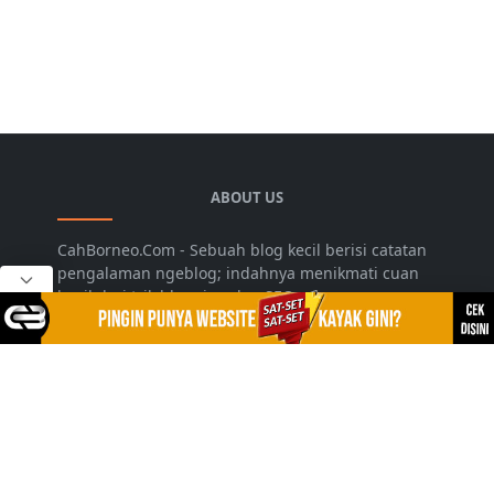
ABOUT US
CahBorneo.Com - Sebuah blog kecil berisi catatan
pengalaman ngeblog; indahnya menikmati cuan
hasil dari trik blogging dan SEO.
LEARN MORE
Disclaimer
Privacy Policy
Sitemap