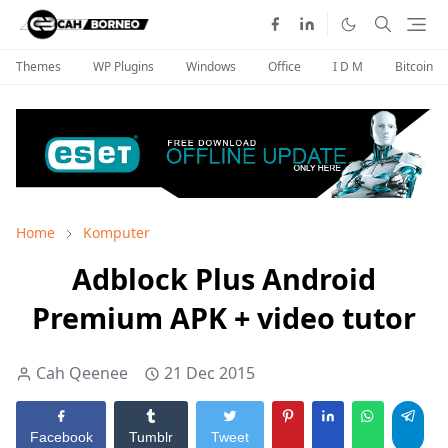
Themes
WP Plugins
Windows
Office
I D M
Bitcoin
Home
Komputer
Adblock Plus Android
Premium APK + video tutor
Cah Qeenee
21 Dec 2015
Facebook
Tumblr
Tweet