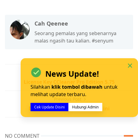
Cah Qeenee
Seorang pemalas yang sebenarnya
malas ngasih tau kalian. #senyum
News Update!
Next Post
License Key CCleaner Pro Edition 5.75
Silahkan
klik tombol dibawah
untuk
melihat update terbaru.
Previous Post
Cek Update Disini
Hubungi Admin
Daftar Situs Ping Terbaik saat ini
NO COMMENT