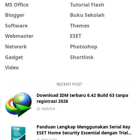
MS Office
Tutorial Flash
Blogger
Buku Sekolah
Software
Themes
Webmaster
ESET
Network
Photoshop
Gadget
Shortlink
Video
RECENT POST
Download IDM terbaru 6.42 Build 63 tanpa
registrasi 2026
2026/5/4
Panduan Lengkap Menggunakan Serial Key
ESET Home Security Essential dengan Trial
Key Terbaru