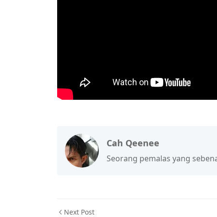
Cah Qeenee
Seorang pemalas yang sebena
Next Post