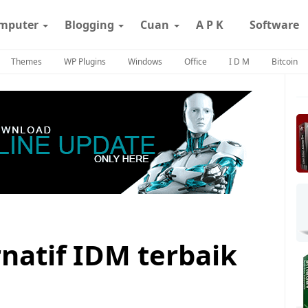
mputer
Blogging
Cuan
A P K
Software
Themes
WP Plugins
Windows
Office
I D M
Bitcoin
rnatif IDM terbaik