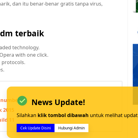
ik, dan itu benar-benar gratis tanpa virus,
 idm terbaik
eaded technology.
Opera with one click.
 protocols.
s.
l number
News Update!
k 2015
Silahkan
klik tombol dibawah
untuk melihat updat
uild 11
Cek Update Disini
Hubungi Admin