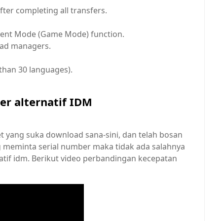
ter completing all transfers.
Silent Mode (Game Mode) function.
oad managers.
than 30 languages).
r alternatif IDM
t yang suka download sana-sini, dan telah bosan
g meminta serial number maka tidak ada salahnya
atif idm. Berikut video perbandingan kecepatan