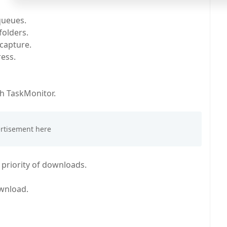
queues.
folders.
capture.
ess.
h TaskMonitor.
priority of downloads.
wnload.