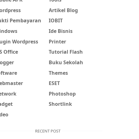
ordpress
Artikel Blog
ukti Pembayaran
IOBIT
indows
Ide Bisnis
lugin Wordpress
Printer
 Office
Tutorial Flash
logger
Buku Sekolah
oftware
Themes
ebmaster
ESET
etwork
Photoshop
adget
Shortlink
ideo
RECENT POST