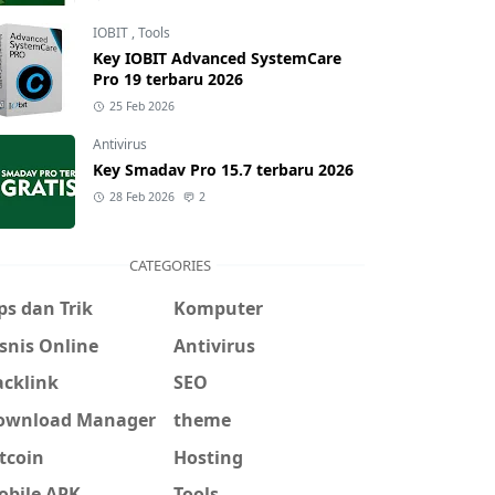
IOBIT
,
Tools
Key IOBIT Advanced SystemCare
Pro 19 terbaru 2026
25 Feb 2026
Antivirus
Key Smadav Pro 15.7 terbaru 2026
28 Feb 2026
2
CATEGORIES
ps dan Trik
Komputer
snis Online
Antivirus
acklink
SEO
ownload Manager
theme
tcoin
Hosting
obile APK
Tools