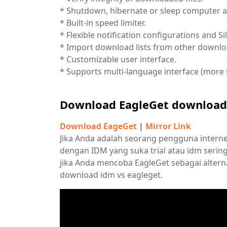
* Shutdown, hibernate or sleep computer af
* Built-in speed limiter.
* Flexible notification configurations and 
* Import download lists from other downl
* Customizable user interface.
* Supports multi-language interface (more 
Download EagleGet downloade
Download EageGet
|
Mirror Link
Jika Anda adalah seorang pengguna interne
dengan IDM yang suka trial atau idm serin
jika Anda mencoba EagleGet sebagai altern
download idm vs eagleget.