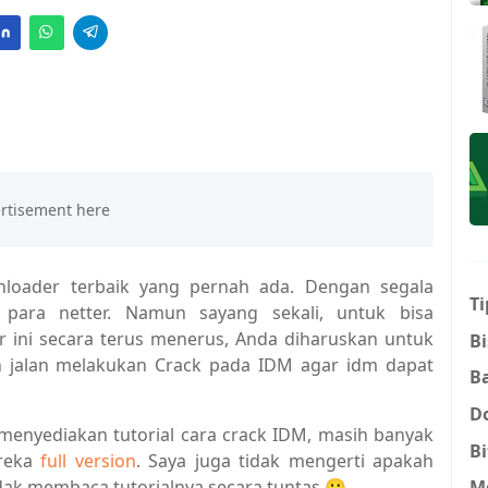
oader terbaik yang pernah ada. Dengan segala
Ti
 para netter. Namun sayang sekali, untuk bisa
ini secara terus menerus, Anda diharuskan untuk
Bi
gan jalan melakukan Crack pada IDM agar idm dapat
B
D
enyediakan tutorial cara crack IDM, masih banyak
Bi
ereka
full version
. Saya juga tidak mengerti apakah
M
idak membaca tutorialnya secara tuntas 😀