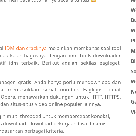
W
B
W
P
oal
IDM dan cracknya
melainkan membahas soal tool
MS
 tidak kalah bagusnya dengan idm. Tools downloader
B
tif idm terbaik. Berikut adalah sekilas eagleget
S
W
nager gratis. Anda hanya perlu mendownload dan
pa memasukkan serial number. Eagleget
dapat
N
ox, Opera, menawarkan dukungan untuk HTTP, HTTPS,
G
dan situs-situs video online populer lainnya.
V
h multi-threaded untuk mempercepat koneksi,
ts download.
Download pekerjaan bisa dinamis
rdasarkan berbagai kriteria.