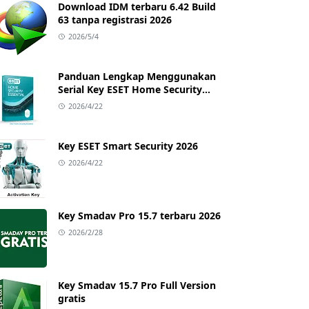
Download IDM terbaru 6.42 Build
63 tanpa registrasi 2026
2026/5/4
Panduan Lengkap Menggunakan
Serial Key ESET Home Security
Essential dengan Trial Key Terbaru
2026/4/22
Key ESET Smart Security 2026
2026/4/22
Key Smadav Pro 15.7 terbaru 2026
2026/2/28
Key Smadav 15.7 Pro Full Version
gratis