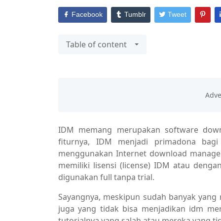
Facebook
Tumblr
Tweet
Table of content
IDM memang merupakan software downl
fiturnya, IDM menjadi primadona bagi
menggunakan Internet download manager 
memiliki lisensi (license) IDM atau den
digunakan full tanpa trial.
Sayangnya, meskipun sudah banyak yang m
juga yang tidak bisa menjadikan idm m
tutorialnya yang salah atau mereka yang t