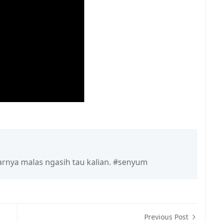
rnya malas ngasih tau kalian. #senyum
Previous Post