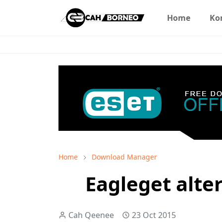
Home
Ko
Home
Download Manager
Eagleget alte
Cah Qeenee
23 Oct 2015