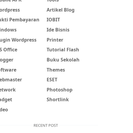
ordpress
Artikel Blog
ukti Pembayaran
IOBIT
indows
Ide Bisnis
lugin Wordpress
Printer
 Office
Tutorial Flash
logger
Buku Sekolah
oftware
Themes
ebmaster
ESET
etwork
Photoshop
adget
Shortlink
ideo
RECENT POST