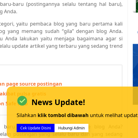
baru-baru (postingannya selalu tentang hal baru),
g Anda.
tegori, yaitu pembaca blog yang baru pertama kali
og yang memang sudah “gila” dengan blog Anda.
rlu Anda lakukan yaitu menjaga bagaimana agar si
elalu update artikel yang terbaru yang sedang trend
n page source postingan
akibat pulsa gratis
News Update!
on Safe Web
Silahkan
klik tombol dibawah
untuk melihat updat
 baru pertama kali berkunjung ke blog Anda?
Cek Update Disini
Hubungi Admin
elain postingan yang selalu baru dan yang sedang