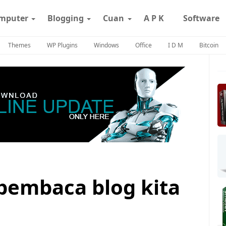
mputer
Blogging
Cuan
A P K
Software
Themes
WP Plugins
Windows
Office
I D M
Bitcoin
pembaca blog kita