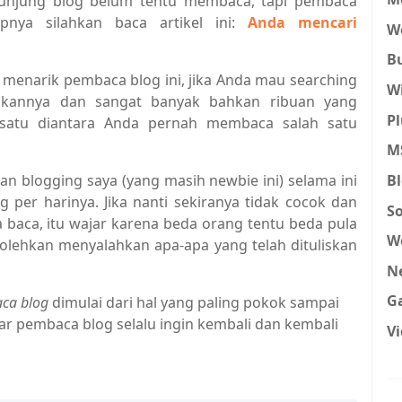
unjung blog belum tentu membaca, tapi pembaca
pnya silahkan baca artikel ini:
Anda mencari
W
B
menarik pembaca blog ini, jika Anda mau searching
W
mukannya dan sangat banyak bahkan ribuan yang
P
satu diantara Anda pernah membaca salah satu
MS
B
man blogging saya (yang masih newbie ini) selama ini
 per harinya. Jika nanti sekiranya tidak cocok dan
S
 baca, itu wajar karena beda orang tentu beda pula
W
olehkan menyalahkan apa-apa yang telah dituliskan
N
G
ca blog
dimulai dari hal yang paling pokok sampai
ar pembaca blog selalu ingin kembali dan kembali
V