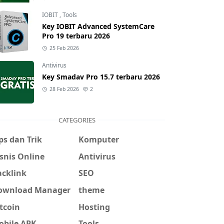
IOBIT
,
Tools
Key IOBIT Advanced SystemCare
Pro 19 terbaru 2026
25 Feb 2026
Antivirus
Key Smadav Pro 15.7 terbaru 2026
28 Feb 2026
2
CATEGORIES
ps dan Trik
Komputer
snis Online
Antivirus
acklink
SEO
ownload Manager
theme
tcoin
Hosting
obile APK
Tools