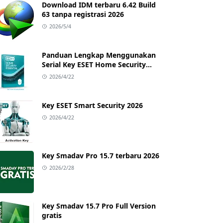
Download IDM terbaru 6.42 Build
63 tanpa registrasi 2026
2026/5/4
Panduan Lengkap Menggunakan
Serial Key ESET Home Security
Essential dengan Trial Key Terbaru
2026/4/22
Key ESET Smart Security 2026
2026/4/22
Key Smadav Pro 15.7 terbaru 2026
2026/2/28
Key Smadav 15.7 Pro Full Version
gratis