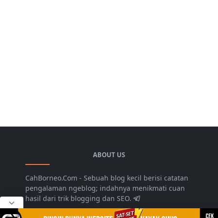
ABOUT US
CahBorneo.Com - Sebuah blog kecil berisi catatan
pengalaman ngeblog; indahnya menikmati cuan
hasil dari trik blogging dan SEO.