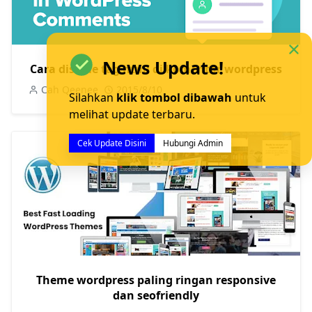
News Update!
Cara disable tag html di komentar wordpress
Cah Qeenee
2015/8/10
Silahkan
klik tombol dibawah
untuk
melihat update terbaru.
Cek Update Disini
Hubungi Admin
Theme wordpress paling ringan responsive
dan seofriendly