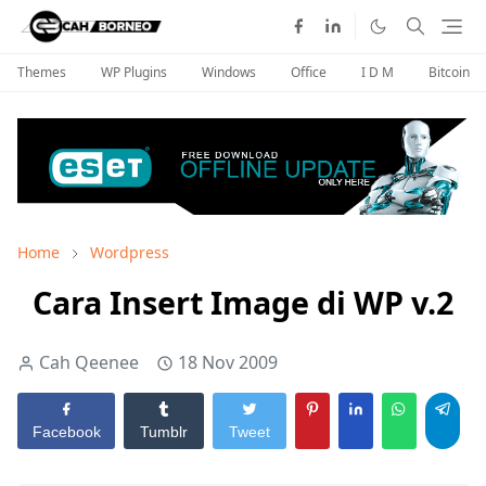
Themes
WP Plugins
Windows
Office
I D M
Bitcoin
Home
Wordpress
Cara Insert Image di WP v.2
Cah Qeenee
18 Nov 2009
Facebook
Tumblr
Tweet