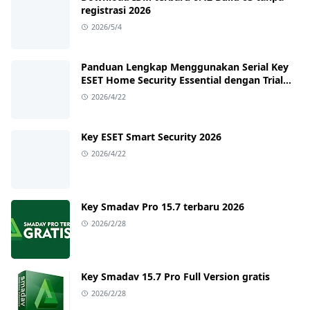
registrasi 2026
2026/5/4
Panduan Lengkap Menggunakan Serial Key
ESET Home Security Essential dengan Trial
Key Terbaru
2026/4/22
Key ESET Smart Security 2026
2026/4/22
Key Smadav Pro 15.7 terbaru 2026
2026/2/28
Key Smadav 15.7 Pro Full Version gratis
2026/2/28