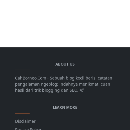
ABOUT US
CahBorneo.Com - Sebuah blog kecil berisi catatan
pengalaman ngeblog; indahnya menikmati cuan
hasil dari trik blogging dan SEO.
LEARN MORE
Disclaimer
Privacy Policy