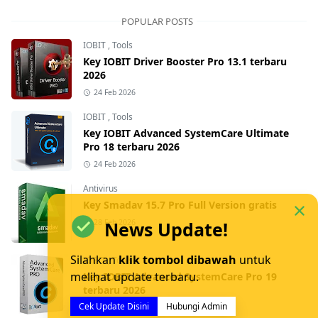
POPULAR POSTS
IOBIT
,
Tools
Key IOBIT Driver Booster Pro 13.1 terbaru
2026
24 Feb 2026
IOBIT
,
Tools
Key IOBIT Advanced SystemCare Ultimate
Pro 18 terbaru 2026
24 Feb 2026
Antivirus
Key Smadav 15.7 Pro Full Version gratis
News Update!
28 Feb 2026
Silahkan
klik tombol dibawah
untuk
IOBIT
,
Tools
melihat update terbaru.
Key IOBIT Advanced SystemCare Pro 19
terbaru 2026
Cek Update Disini
Hubungi Admin
25 Feb 2026