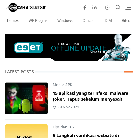
Themes
WP Plugins
Windows
Office
I D M
Bitcoin
LATEST POSTS
Mobile APK
15 aplikasi yang terinfeksi malware
Joker. Hapus sebelum menyesal!
28 Nov 2021
Tips dan Trik
5 Langkah verifikasi website di