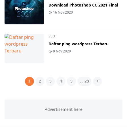
Download Photoshop CC 2021 Final
16 Nov 2020
SEO
Daftar ping wordpress Terbaru
9 Nov 2020
1
2
3
4
5
. . 28